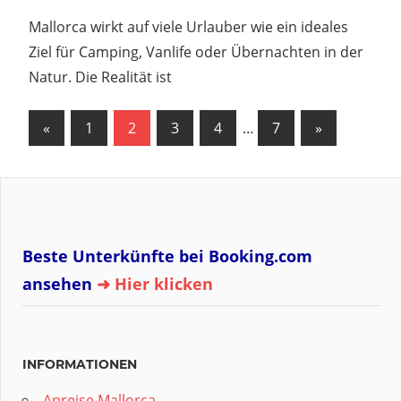
Mallorca wirkt auf viele Urlauber wie ein ideales
Ziel für Camping, Vanlife oder Übernachten in der
Natur. Die Realität ist
Seitennummerierung
Vorherige
Nächste
«
1
2
3
4
…
7
»
Beiträge
Beiträge
der
Beiträge
Beste Unterkünfte bei Booking.com
ansehen
➜ Hier klicken
INFORMATIONEN
Anreise Mallorca