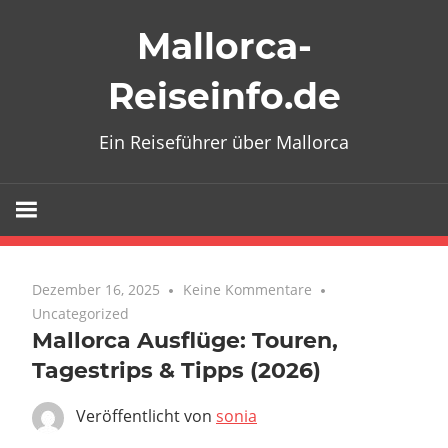
Zum
Mallorca-
Inhalt
springen
Reiseinfo.de
Ein Reiseführer über Mallorca
Dezember 16, 2025
Keine Kommentare
Uncategorized
Mallorca Ausflüge: Touren,
Tagestrips & Tipps (2026)
Veröffentlicht von
sonia