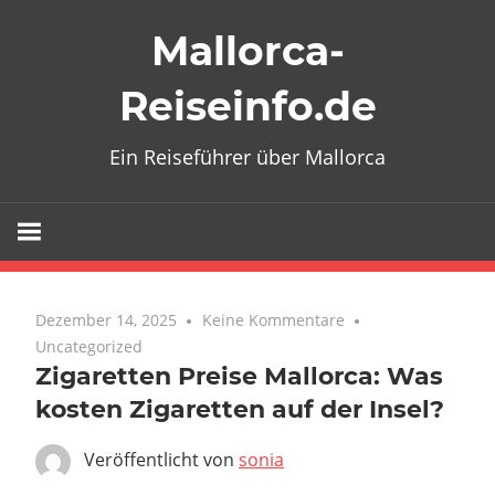
Zum
Mallorca-
Inhalt
springen
Reiseinfo.de
Ein Reiseführer über Mallorca
Dezember 14, 2025
Keine Kommentare
Uncategorized
Zigaretten Preise Mallorca: Was
kosten Zigaretten auf der Insel?
Veröffentlicht von
sonia