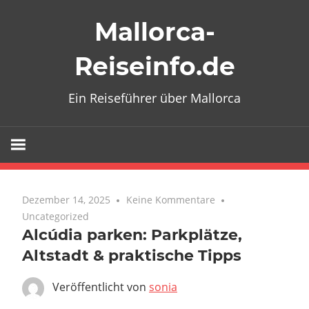
Zum
Mallorca-
Inhalt
springen
Reiseinfo.de
Ein Reiseführer über Mallorca
Dezember 14, 2025
Keine Kommentare
Uncategorized
Alcúdia parken: Parkplätze,
Altstadt & praktische Tipps
Veröffentlicht von
sonia