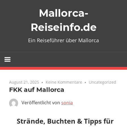
Zum
Mallorca-
Inhalt
springen
Reiseinfo.de
Ein Reiseführer über Mallorca
August 21, 2025
Keine Kommentare
Uncategorized
FKK auf Mallorca
Veröffentlicht von
sonia
Strände, Buchten & Tipps für