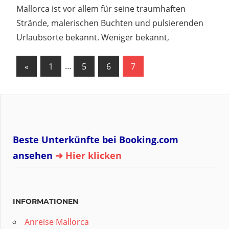
Mallorca ist vor allem für seine traumhaften
Strände, malerischen Buchten und pulsierenden
Urlaubsorte bekannt. Weniger bekannt,
Seitennummerierung
Vorherige
«
1
…
5
6
7
Beiträge
der
Beiträge
Beste Unterkünfte bei Booking.com
ansehen
➜ Hier klicken
INFORMATIONEN
Anreise Mallorca