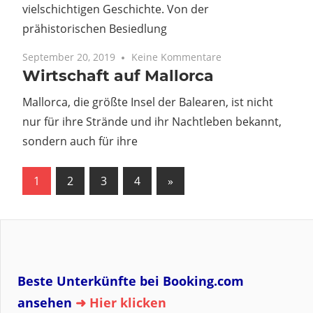
vielschichtigen Geschichte. Von der
prähistorischen Besiedlung
September 20, 2019
Keine Kommentare
Wirtschaft auf Mallorca
Mallorca, die größte Insel der Balearen, ist nicht
nur für ihre Strände und ihr Nachtleben bekannt,
sondern auch für ihre
Seitennummerierung
Nächste
1
2
3
4
»
Beiträge
der
Beiträge
Beste Unterkünfte bei Booking.com
ansehen
➜ Hier klicken